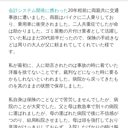
会計システム開発に携わった
20年程前に両親共に交通
事故に遭いました。両親はバイクに二人乗りしてお
り、乗用車に衝突されました。二人共重症でしたが命
は助かりました。ゴミ屋敷の片付け業者として活躍し
ていた私はまだ20代前半だったので、保険の手続きな
どは周りの大人が父に頼まれてしてくれていた様で
す。
私が最初に、人に助言されたのは事故の時に着ていた
洋服を捨てないことです。裁判などになった時に要る
かもしれないといわれました。病院から戻ってきたも
のを其のままの状態で保存しました。
私自身は保険のことなどで苦労しませんでしたが、病
院のことが大変でした。父と母は救急車で別々の病院
に運ばれましたが、母の運ばれた病院で後に不信感が
つのり、結局転院させました。母は頭を強打しており
意識がはっきりしておらず、入院したばかりの時は脳