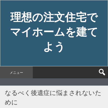
コ
ン
理想の注文住宅で
テ
ン
ツ
マイホームを建て
へ
ス
よう
キ
ッ
プ
メニュー
なるべく後遺症に悩まされないた
めに